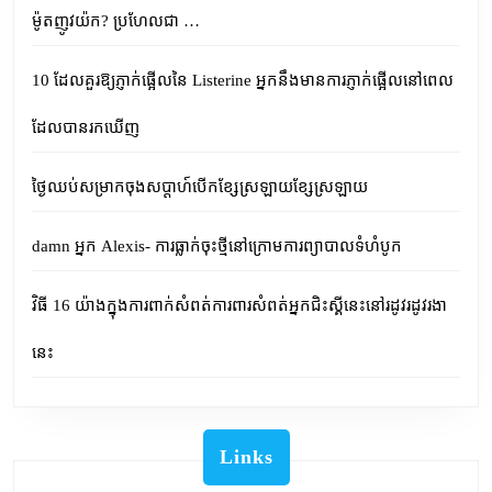
ម៉ូតញូវយ៉ក? ប្រហែលជា …
10 ដែលគួរឱ្យភ្ញាក់ផ្អើលនៃ Listerine អ្នកនឹងមានការភ្ញាក់ផ្អើលនៅពេល
ដែលបានរកឃើញ
ថ្ងៃឈប់សម្រាកចុងសប្តាហ៍បើកខ្សែស្រឡាយខ្សែស្រឡាយ
damn អ្នក Alexis- ការធ្លាក់ចុះថ្មីនៅក្រោមការព្យាបាលទំហំបូក
វិធី 16 យ៉ាងក្នុងការពាក់សំពត់ការពារសំពត់អ្នកជិះស្គីនេះនៅរដូវរដូវរងា
នេះ
Links