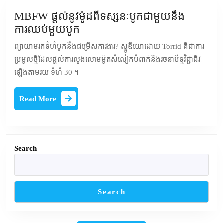
អ្នកទិញ
ទំហំបូក
MBFW ផ្តល់នូវម៉ូដពីទស្សនៈបូកជាមួយនឹង
ថ្មី
MBFW
ការឈប់មួយបូក
ផ្តល់
ព្យាយាមរកទំហំបូកនឹងជម្រើសការងារ? ស្ទូឌីយោដោយ Torrid គឺជាការ
នូវ
ប្រមូលថ្មីដែលផ្តល់ការលួងលោមម៉ូតសំលៀកបំពាក់និងរចនាប័ទ្មវិជ្ជាជីវៈ
ម៉ូដពី
ឡើងតាមរយៈទំហំ 30 ។
ទស្សនៈបូក
ជាមួយ
Read
Read More
នឹង
More
ការឈប់
មួយបូក
Search
Search