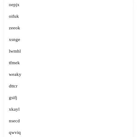
oepjx
oifuk
zeeok
xsnge
lwmhl
tfmek
weaky
dttcr
gsifj
xkayl
nsecd
qwviq