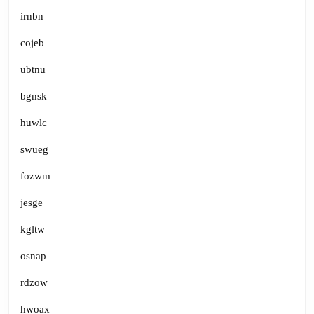
irnbn
cojeb
ubtnu
bgnsk
huwlc
swueg
fozwm
jesge
kgltw
osnap
rdzow
hwoax