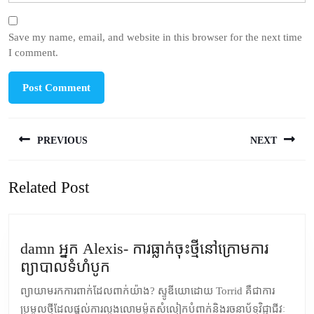
Save my name, email, and website in this browser for the next time
I comment.
Post
PREVIOUS
NEXT
navigation
Previous
Next
Related Post
post:
post:
damn អ្នក Alexis- ការធ្លាក់ចុះថ្មីនៅក្រោមការ
damn
ព្យាបាលទំហំបូក
អ្នក
ព្យាយាមរកការពាក់ដែលពាក់យ៉ាង? ស្ទូឌីយោដោយ Torrid គឺជាការ
Alexis-
ប្រមូលថ្មីដែលផ្តល់ការលួងលោមម៉ូតសំលៀកបំពាក់និងរចនាប័ទ្មវិជ្ជាជីវៈ