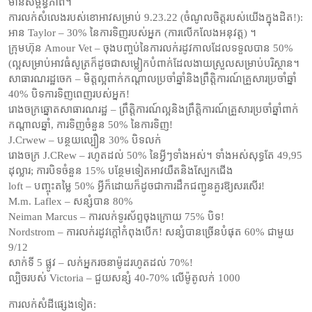
មានសម្ព័ន្ធភាព។
ការលក់សំលេងរបស់ខោអាវសម្រាប់ 9.23.22 (ចំណូលចិត្តរបស់យើងក្នុងដិត!):
អាន Taylor – 30% នៃការទិញរបស់អ្នក (ការលើកលែងអនុវត្ត) ។
ក្រុមហ៊ុន Amour Vet – ចុងបញ្ចប់នៃការលក់រដូវកាលដែលទទួលបាន 50%
(ល្អសម្រាប់អាវធំសូត្រក៏ដូចជាសម្លៀកបំពាក់ដែលងាយស្រួលសម្រាប់បរិស្ថាន។
សាធារណរដ្ឋចេក – មិត្តល្អពាក់កណ្ដាលប្រចាំឆ្នាំនិងព្រឹត្តិការណ៍គ្រួសារប្រចាំឆ្នាំ
40% បិទការទិញពេញរបស់អ្នក!
រោងចក្រឆ្នោតសាធារណរដ្ឋ – ព្រឹត្តិការណ៍ល្អនិងព្រឹត្តិការណ៍គ្រួសារប្រចាំឆ្នាំពាក់
កណ្តាលឆ្នាំ, ការទិញចំនួន 50% នៃការទិញ!
J.Crwew – បន្ថយល្បឿន 30% បិទលក់
រោងចក្រ J.CRew – រហូតដល់ 50% នៃអ្វីៗទាំងអស់។ ទាំងអស់សុទ្ធតែ 49,95
ដុល្លារ; ការបិទចំនួន 15% បន្ថែមទៀតអាវយឺតនិងស្បែកជើង
loft – បញ្ចុះតម្លៃ 50% អ្វីក៏ដោយក៏ដូចជាការដឹកជញ្ជូនគួរឱ្យសរសើរ!
M.m. Laflex – សន្សំបាន 80%
Neiman Marcus – ការលក់ទូរស័ព្ទចុងក្រោយ 75% បិទ!
Nordstrom – ការលក់រដូវក្តៅកំពុងបើក! សន្សំបានច្រើនបំផុត 60% ជាមួយ
9/12
សាក់ទី 5 ផ្លូវ – លក់អ្នករចនាម៉ូដរហូតដល់ 70%!
ល្បិចរបស់ Victoria – ជួយសន្សំ 40-70% លើម៉ូតូលក់ 1000
ការលក់សំដីផ្សេងទៀត: