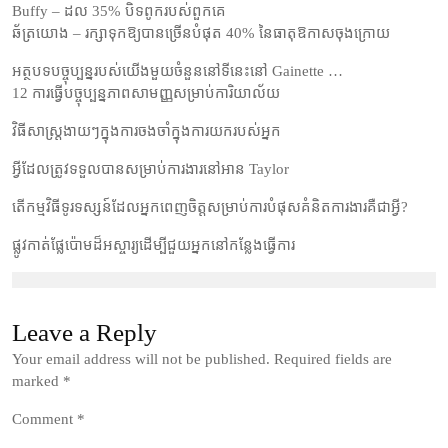
Buffy – ដល 35% បិទពូករបស់ពួកគេ
ឆ័ត្រយោង – រក្សាទុកឱ្យបានច្រើនបំផុត 40% នៃធាតុឱកាសចុងក្រោយ
អត្ថបទបច្ចុប្បន្នរបស់យើងមួយចំនួននៅទីនេះនៅ Gainette …
12 ការធ្វើបច្ចុប្បន្នភាពសាមញ្ញសម្រាប់ការិយាល័យ
វិធីសាស្រ្តងាយៗក្នុងការចងចាំក្នុងការយករបស់អ្នក
អ្វីដែលត្រូវទទួលបានសម្រាប់ការងារនៅអាន Taylor
តើកម្មវិធីទូរទស្សន៍ដែលអ្នកពេញចិត្តសម្រាប់ការបំផុសគំនិតការងារគឺជាអ្វី?
ផ្លូវកាត់ផ្លែប៉ោមដ៏អស្ចារ្យដើម្បីជួយអ្នកនៅកន្លែងធ្វើការ
Leave a Reply
Your email address will not be published.
Required fields are
marked
*
Comment
*