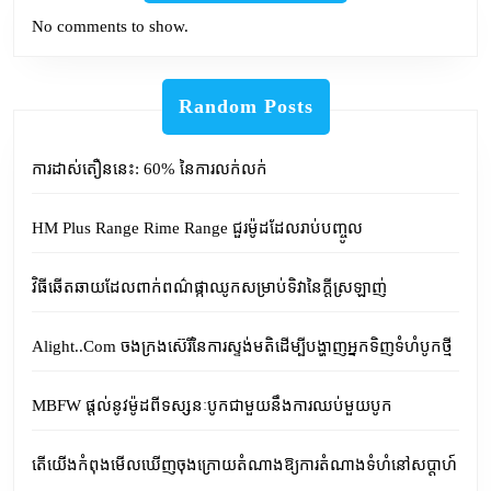
No comments to show.
Random Posts
ការដាស់តឿននេះ: 60% នៃការលក់លក់
HM Plus Range Rime Range ជួរម៉ូដដែលរាប់បញ្ចូល
វិធីឆើតឆាយដែលពាក់ពណ៌ផ្កាឈូកសម្រាប់ទិវានៃក្តីស្រឡាញ់
Alight..Com ចងក្រងស៊េរីនៃការស្ទង់មតិដើម្បីបង្ហាញអ្នកទិញទំហំបូកថ្មី
MBFW ផ្តល់នូវម៉ូដពីទស្សនៈបូកជាមួយនឹងការឈប់មួយបូក
តើយើងកំពុងមើលឃើញចុងក្រោយតំណាងឱ្យការតំណាងទំហំនៅសប្តាហ៍