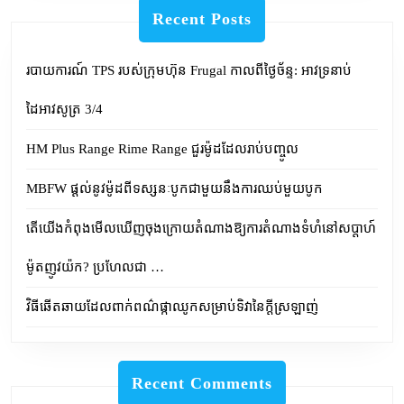
Recent Posts
របាយការណ៍ TPS របស់ក្រុមហ៊ុន Frugal កាលពីថ្ងៃច័ន្ទ: អាវទ្រនាប់
ដៃអាវសូត្រ 3/4
HM Plus Range Rime Range ជួរម៉ូដដែលរាប់បញ្ចូល
MBFW ផ្តល់នូវម៉ូដពីទស្សនៈបូកជាមួយនឹងការឈប់មួយបូក
តើយើងកំពុងមើលឃើញចុងក្រោយតំណាងឱ្យការតំណាងទំហំនៅសប្តាហ៍
ម៉ូតញូវយ៉ក? ប្រហែលជា …
វិធីឆើតឆាយដែលពាក់ពណ៌ផ្កាឈូកសម្រាប់ទិវានៃក្តីស្រឡាញ់
Recent Comments