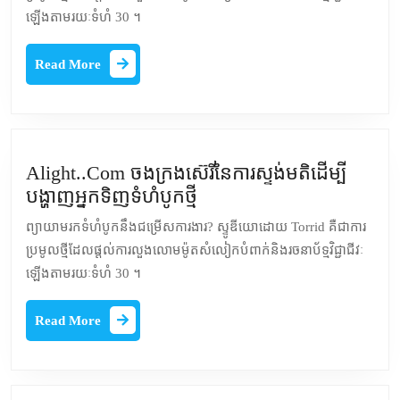
ការ
ឡើងតាមរយៈទំហំ 30 ។
ធ្លាក់
ចុះ
Read
Read More
ថ្មី
More
នៅ
ក្រោម
ការ
ព្យាបាល
Alight..Com ចងក្រងស៊េរីនៃការស្ទង់មតិដើម្បី
ទំហំបូក
Alight..Com
បង្ហាញអ្នកទិញទំហំបូកថ្មី
ចង
ព្យាយាមរកទំហំបូកនឹងជម្រើសការងារ? ស្ទូឌីយោដោយ Torrid គឺជាការ
ក្រង
ប្រមូលថ្មីដែលផ្តល់ការលួងលោមម៉ូតសំលៀកបំពាក់និងរចនាប័ទ្មវិជ្ជាជីវៈ
ស៊េរី
ឡើងតាមរយៈទំហំ 30 ។
នៃ
ការ
Read
Read More
ស្ទង់មតិ
More
ដើម្បី
បង្ហាញ