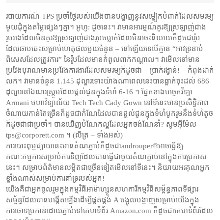
2022
របាយការណ៍ TPS ប្រចាំថ្ងៃរបស់យើងបានបង្ហាញនូវសម្លៀកបំពាក់ដែលសមរម្យ
មួយដុំក្នុងតម្លៃផ្សេងៗគ្នា។ អូហូ: ដូចនេះ។ វាមានអារម្មណ៍គួរឱ្យស្រឡាញ់ជាង
រូបរាងដែលមិនគួរឱ្យស្រឡាញ់ជាងរូបចម្លាក់ដែលមិនចេះនិយាយក៏ដូចជារ៉ូប
ដែលឆាបឆេះសម្រាប់ហេតុផលមួយចំនួន – នៅឡើយទេបើគ្មាន “អាវទ្រនាប់
ពិសេសដែលត្រូវការ” នៃរ៉ូបដែលមានកំពូលពាក់កណ្តាល។ វាមើលទៅមាន
ប្រវែងបុរាណមានប្រវែងការងារដែលសមរម្យក៏ដូចជា – ប្រាក់រង្វាន់! – កំពុងដាក់
លក់។ វាមានចំនួន 1.145 ដុល្លារទោះយ៉ាងណាពេលនេះបានធ្លាក់ចុះដល់ 686
ដុល្លារនៅឯណរស្ត្រូមដែលផ្តល់ជូនក្នុងទំហំ 6-16 ។ ផ្នែកខាងបច្ចេកវិទ្យា
Armani មហាវិទ្យាល័យ Tech Tech Cady Gown នៅទីនេះមានប្រសិទ្ធិភាព
ចំណាយកាន់តែច្រើនក៏ដូចជាកំណែដែលបានផ្តល់ជូនក្នុងទំហំបូករួមនឹងទំហំតូច
ក៏ដូចជាជាប្រចាំ។ បានឃើញបំណែកល្អដែលអ្នកចង់ណែនាំ? សូមអ៊ីម៉ែល
tps@corporett.com ។ (លីត្រ – ទាំងអស់)
ការបោះពុម្ពផ្សាយនេះមានតំណភ្ជាប់ក៏ដូចជាandrouper®អាចធ្វើឱ្យ
គណៈកម្មការសម្រាប់ការទិញដែលបានធ្វើជាមួយតំណភ្ជាប់នៅក្នុងការប្រកាស
នេះ។ សម្រាប់ព័ត៌មានលម្អិតជាច្រើនទៀតមើលនៅទីនេះ។ និយាយអរគុណអ្នក
ខ្លាំងណាស់សម្រាប់ការគាំទ្ររបស់អ្នក!
យើងគឺជាអ្នកចូលរួមក្នុងកម្មវិធីអាម៉ាហ្សូនសហការីកម្មវិធីសម្ព័ន្ធភាពទីផ្សារ
សម្ព័ន្ធដែលបានបង្កើតឡើងដើម្បីផ្គត់ផ្គង់ A ចង្អុលបង្ហាញសម្រាប់យើងក្នុង
ការចោទប្រកាន់ដោយភ្ជាប់ទៅគេហទំព័រ Amazon.com ក៏ដូចជាគេហទំព័រដែល