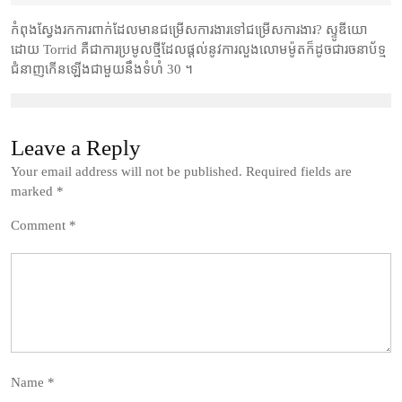
2022
កំពុងស្វែងរកការពាក់ដែលមានជម្រើសការងារទៅជម្រើសការងារ? ស្ទូឌីយោ
ដោយ Torrid គឺជាការប្រមូលថ្មីដែលផ្តល់នូវការលួងលោមម៉ូតក៏ដូចជារចនាប័ទ្ម
ជំនាញកើនឡើងជាមួយនឹងទំហំ 30 ។
Leave a Reply
Your email address will not be published.
Required fields are
marked
*
Comment
*
Name
*