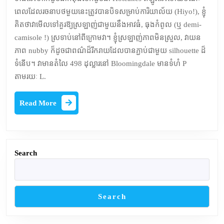
ថ្ងៃ
ពេលដែលរចនាបថមួយនេះត្រូវបានបិទសម្រាប់ការិយាល័យ (Hiyo!), ខ្ញុំ
អង្គារ:
គិតថាវាមើលទៅគួរឱ្យស្រឡាញ់ជាមួយនឹងអាវធំ, ធុងកំពូល (ឬ demi-
Beaded
camisole !) ស្រទាប់នៅពីក្រោមវា។ ខ្ញុំស្រឡាញ់ភាពមិនស្រួល, វាយន
Confett
ភាព nubby ក៏ដូចជាពណ៌ដ៏រីករាយដែលបានភ្ជាប់ជាមួយ silhouette ដ៏
Boule
ទំនើប។ វាមានតំលៃ 498 ដុល្លារនៅ Bloomingdale មានទំហំ P
Repale
តាមរយៈ L.
Repale
Railast
Read
Read More
More
Search
Search