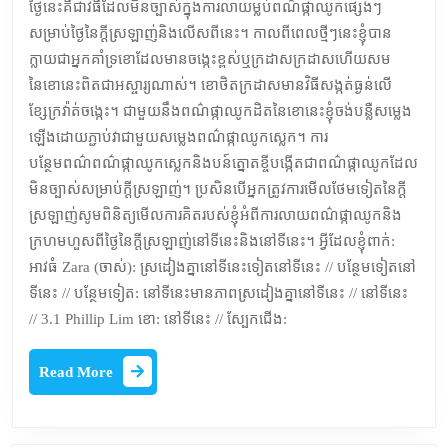
ថ្ងៃនេះគឺជាវិធីដែលមិនច្បាស់ក្នុងការលាយម្លប់ពណ៌ផ្កាឈូកផ្សេងៗ
សម្រាប់ថ្ងៃនៃក្តីស្រឡាញ់និងលើសពីនេះ។ កាលពីពេលថ្មីៗនេះខ្ញុំបាន
ក្លាយជាអ្នកគាំទ្រខោដែលមានចង្កេះខ្ពស់ឬក្រដាសក្រដាសហើយសម
នៃខោនេះពិតជាអស្ចារ្យណាស់។ ខោថិតក្រដាសមានវិធីសង្កត់ធ្ងន់លើ
ខ្សែក្រវ៉ាត់ចង្កេះ។ ជាមួយនឹងពណ៌ផ្កាឈូកដិតនៃខោនេះខ្ញុំចង់បន្លឺសម្លេង
ឡើងដោយភ្ជាប់វាជាមួយសម្លេងពណ៌ផ្កាឈូកស្លេក។ ការ
បន្ថែមពណ៌ពណ៌ផ្កាឈូកស្លេកនិងបន៍ត្នោតខ្ចីបង្កើតជាពណ៌ផ្កាឈូកដែល
មិនច្បាស់សម្រាប់ក្តីស្រឡាញ់។ ប្រសិនបើអ្នកត្រូវការមើលថែមទៀតនៃក្តី
ស្រឡាញ់សូមពិនិត្យមើលការគិតរបស់ខ្ញុំអំពីការលាយពណ៌ផ្កាឈូកនិង
ក្រហមហួសពីថ្ងៃនៃក្តីស្រឡាញ់នៅទីនេះនិងនៅទីនេះ។ អ្វីដែលខ្ញុំពាក់:
អាវធំ Zara (ចាស់): ស្រដៀងគ្នានៅទីនេះទៀតនៅទីនេះ // បន្ថែមទៀតនៅ
ទីនេះ // បន្ថែមទៀត: នៅទីនេះមានភាពស្រដៀងគ្នានៅទីនេះ // នៅទីនេះ
// 3.1 Phillip Lim ខោ: នៅទីនេះ // ស្បែកជើង:
Read
Read More
More