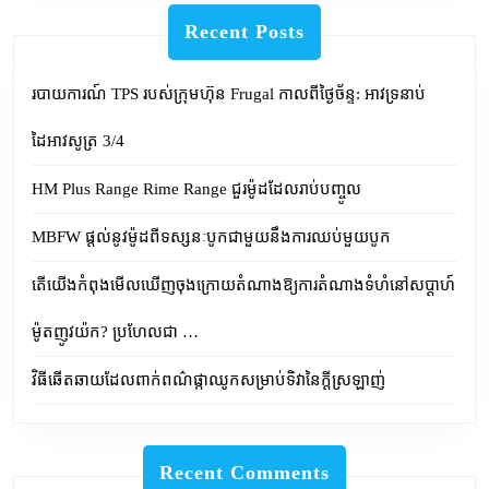
Recent Posts
របាយការណ៍ TPS របស់ក្រុមហ៊ុន Frugal កាលពីថ្ងៃច័ន្ទ: អាវទ្រនាប់
ដៃអាវសូត្រ 3/4
HM Plus Range Rime Range ជួរម៉ូដដែលរាប់បញ្ចូល
MBFW ផ្តល់នូវម៉ូដពីទស្សនៈបូកជាមួយនឹងការឈប់មួយបូក
តើយើងកំពុងមើលឃើញចុងក្រោយតំណាងឱ្យការតំណាងទំហំនៅសប្តាហ៍
ម៉ូតញូវយ៉ក? ប្រហែលជា …
វិធីឆើតឆាយដែលពាក់ពណ៌ផ្កាឈូកសម្រាប់ទិវានៃក្តីស្រឡាញ់
Recent Comments