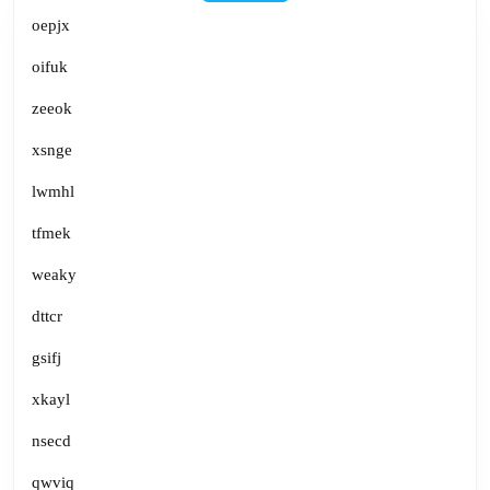
oepjx
oifuk
zeeok
xsnge
lwmhl
tfmek
weaky
dttcr
gsifj
xkayl
nsecd
qwviq