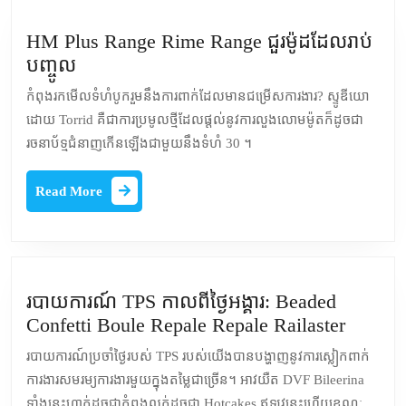
HM Plus Range Rime Range ជួរម៉ូដដែលរាប់
HM
បញ្ចូល
Plus
កំពុងរកមើលទំហំបូករួមនឹងការពាក់ដែលមានជម្រើសការងារ? ស្ទូឌីយោ
Range
ដោយ Torrid គឺជាការប្រមូលថ្មីដែលផ្តល់នូវការលួងលោមម៉ូតក៏ដូចជា
Rime
រចនាប័ទ្មជំនាញកើនឡើងជាមួយនឹងទំហំ 30 ។
Range
ជួរ
Read
Read More
ម៉ូដ
More
ដែល
រាប់
បញ្ចូល
របាយការណ៍ TPS កាលពីថ្ងៃអង្គារ: Beaded
របាយ
Confetti Boule Repale Repale Railaster
ការណ៍
របាយការណ៍ប្រចាំថ្ងៃរបស់ TPS របស់យើងបានបង្ហាញនូវការស្លៀកពាក់
TPS
ការងារសមរម្យការងារមួយក្នុងតម្លៃជាច្រើន។ អាវយឺត DVF Bileerina
កាលពី
ទាំងនេះហាក់ដូចជាកំពុងលក់ដូចជា Hotcakes ឥឡូវនេះហើយខណៈ