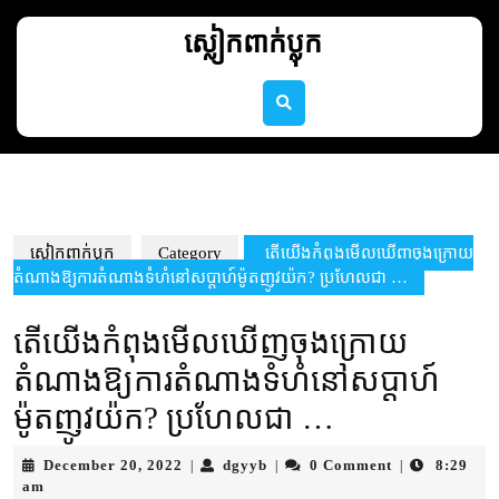
Skip
to
ស្លៀកពាក់ប្លុក
content
Skip
to
content
ស្លៀកពាក់ប្លុក
Category
តើយើងកំពុងមើលឃើញចុងក្រោយ
តំណាងឱ្យការតំណាងទំហំនៅសប្តាហ៍ម៉ូតញូវយ៉ក? ប្រហែលជា …
តើយើងកំពុងមើលឃើញចុងក្រោយ
តំណាងឱ្យការតំណាងទំហំនៅសប្តាហ៍
ម៉ូតញូវយ៉ក? ប្រហែលជា …
December
dgyyb
December 20, 2022
dgyyb
0 Comment
8:29
|
|
|
20,
am