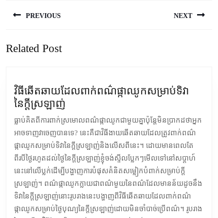
Post
PREVIOUS
NEXT
navigation
Previous
Next
Related Post
post:
post:
វិធីឆើតឆាយដែលពាក់ពណ៌ផ្កាឈូកសម្រាប់ទិវា
វិធីឆើតឆាយ
នៃក្តីស្រឡាញ់
ដែល
ធ្លាប់គិតពីការពាក់ស្រមោលពណ៌ផ្កាឈូកជាមួយគ្នាប៉ុន្តែមិនប្រាកដថាអ្នក
ពាក់ពណ៌
អាចទាញវាចេញបានទេ? នេះគឺជាវិធីងាយឆើតឆាយដែលត្រូវពាក់ពណ៌
ផ្កាឈូក
ផ្កាឈូកសម្រាប់ទិវានៃក្តីស្រឡាញ់និងលើសពីនេះ។ ដោយមានពេលតែ
សម្រាប់
ពីរបីថ្ងៃរហូតដល់ថ្ងៃនៃក្តីស្រឡាញ់ខ្ញុំចង់ស្ទីលប្លែកៗមើលទៅនៅសប្តាហ៍
ទិវា
នេះនៅលើប្លក់ដើម្បីបង្ហាញការបំផុសគំនិតសម្លៀកបំពាក់សម្រាប់ក្តី
នៃក្តី
ស្រឡាញ់។ ពណ៌ផ្កាឈូកក្លាយជាពណ៌មួយនៃពណ៌ដែលមានន័យដូចនឹង
ស្រឡាញ់
ទិវានៃក្តីស្រឡាញ់នោះរូបរាងនេះបង្ហាញពីវិធីឆើតឆាយដែលពាក់ពណ៌
ផ្កាឈូកសម្រាប់ថ្ងៃបុណ្យនៃក្តីស្រឡាញ់ដោយមិនចាំបាច់ប្រើពណ៌។ រូបរាង