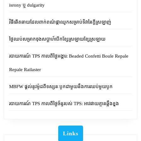
isrony ឬ dulgarity
វិធីឆើតឆាយដែលពាក់ពណ៌ផ្កាឈូកសម្រាប់ទិវានៃក្តីស្រឡាញ់
ថ្ងៃឈប់សម្រាកចុងសប្តាហ៍បើកខ្សែស្រឡាយខ្សែស្រឡាយ
របាយការណ៍ TPS កាលពីថ្ងៃអង្គារ: Beaded Confetti Boule Repale
Repale Railaster
MBFW ផ្តល់នូវម៉ូដពីទស្សនៈបូកជាមួយនឹងការឈប់មួយបូក
របាយការណ៍ TPS កាលពីថ្ងៃច័ន្ទរបស់ TPS: អាវផាយគ្មានឆ្អឹងខ្នង
Links